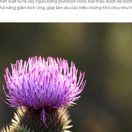
hiết xuất từ rễ cây ngưu bàng (burdock root), loại thảo dược đã đượ
hả năng giảm kích ứng, giúp làm dịu các triệu chứng khó chịu như 