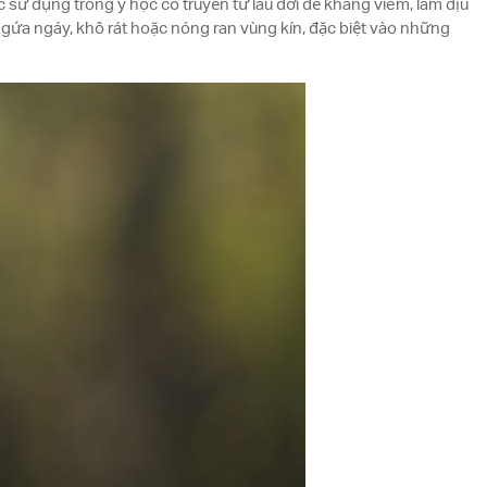
c sử dụng trong y học cổ truyền từ lâu đời để kháng viêm, làm dịu
ngứa ngáy, khô rát hoặc nóng ran vùng kín, đặc biệt vào những