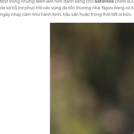
Một trong những điểm làm nên danh tiếng cho
Saforelle
chính là c
da và hỗ trợ phục hồi các vùng da tổn thương nhẹ. Ngưu bàng có k
ngày nhạy cảm như hành kinh, hậu sản hoặc trong thời tiết oi bức.