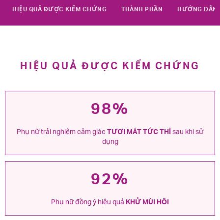
HIỆU QUẢ ĐƯỢC KIỂM CHỨNG
THÀNH PHẦN
HƯỚNG DẪN 
HIỆU QUẢ ĐƯỢC KIỂM CHỨNG
98%
Phụ nữ trải nghiệm cảm giác
TƯƠI MÁT TỨC THÌ
sau khi sử
dụng
92%
Phụ nữ đồng ý hiệu quả
KHỬ MÙI HÔI