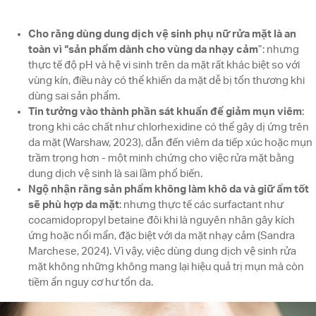
Cho rằng dùng dung dịch vệ sinh phụ nữ rửa mặt là an
toàn vì “sản phẩm dành cho vùng da nhạy cảm
”: nhưng
thực tế độ pH và hệ vi sinh trên da mặt rất khác biệt so với
vùng kín, điều này có thể khiến da mặt dễ bị tổn thương khi
dùng sai sản phẩm.
Tin tưởng vào thành phần sát khuẩn để giảm mụn viêm
:
trong khi các chất như chlorhexidine có thể gây dị ứng trên
da mặt (Warshaw, 2023), dẫn đến viêm da tiếp xúc hoặc mụn
trầm trọng hơn - một minh chứng cho việc rửa mặt bằng
dung dịch vệ sinh là sai lầm phổ biến.
Ngộ nhận rằng sản phẩm không làm khô da và giữ ẩm tốt
sẽ phù hợp da mặt
: nhưng thực tế các surfactant như
cocamidopropyl betaine đôi khi là nguyên nhân gây kích
ứng hoặc nổi mẩn, đặc biệt với da mặt nhạy cảm (Sandra
Marchese, 2024). Vì vậy, việc dùng dung dịch vệ sinh rửa
mặt không những không mang lại hiệu quả trị mụn mà còn
tiềm ẩn nguy cơ hư tổn da.