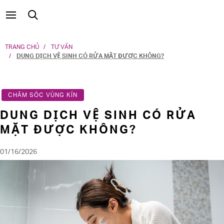
TRANG CHỦ
TƯ VẤN
DUNG DỊCH VỆ SINH CÓ RỬA MẶT ĐƯỢC KHÔNG?
CHĂM SÓC VÙNG KÍN
DUNG DỊCH VỆ SINH CÓ RỬA
MẶT ĐƯỢC KHÔNG?
01/16/2026