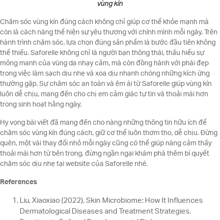
vùng kín
Chăm sóc vùng kín đúng cách không chỉ giúp cơ thể khỏe mạnh mà
còn là cách nàng thể hiện sự yêu thương với chính mình mỗi ngày. Trên
hành trình chăm sóc, lựa chọn đúng sản phẩm là bước đầu tiên không
thể thiếu. Saforelle không chỉ là người bạn thông thái, thấu hiểu sự
mỏng manh của vùng da nhạy cảm, mà còn đồng hành với phái đẹp
trong việc làm sạch dịu nhẹ và xoa dịu nhanh chóng những kích ứng
thường gặp. Sự chăm sóc an toàn và êm ái từ Saforelle giúp vùng kín
luôn dễ chịu, mang đến cho chị em cảm giác tự tin và thoải mái hơn
trong sinh hoạt hằng ngày.
Hy vọng bài viết đã mang đến cho nàng những thông tin hữu ích để
chăm sóc vùng kín đúng cách, giữ cơ thể luôn thơm tho, dễ chịu. Đừng
quên, một vài thay đổi nhỏ mỗi ngày cũng có thể giúp nàng cảm thấy
thoải mái hơn từ bên trong, đừng ngần ngại khám phá thêm bí quyết
chăm sóc dịu nhẹ tại website của Saforelle nhé.
References
Liu, Xiaoxiao (2022). Skin Microbiome: How It Influences
Dermatological Diseases and Treatment Strategies.