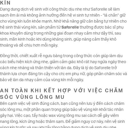
KÍN
Dạng dung dịch vệ sinh với công thức dịu nhẹ như Saforelle sẽ làm
sạch êm ái mà không ảnh hưởng đến hệ vi sinh tự nhiên - “lá chắn” giữ
cho vùng kín luôn khỏe mạnh. Nhờ khả năng giữ cân bằng tự nhiên cho
hệ sinh thái vùng kín, sản phẩm từ
Saforelle
thường được bác sĩ phụ
khoa khuyên dùng trong những giai đoạn nhạy cảm như dậy thì, sau
sinh, mãn kinh hoặc khi dùng kháng sinh, giúp nàng cảm thấy khô
thoáng và dễ chịu hơn mỗi ngày.
Đồng thời, chiết xuất rễ ngưu bàng trong công thức còn giúp làm dịu
các biểu hiện kích ứng nhẹ, giảm cảm giác khô rát hay ngứa ngáy theo
cách nhẹ nhàng và thân thiện với làn da. Đây là lý do Saforelle trở
thành lựa chọn đáng tin cậy cho chị em phụ nữ, góp phần chăm sóc và
bảo vệ làn da nhạy cảm của vùng kín mỗi ngày.
AN TOÀN KHI KẾT HỢP VỚI VIỆC CHĂM
SÓC VÙNG LÔNG MU
Bên cạnh việc vệ sinh đúng cách, bạn cũng nên lưu ý đến cách chăm
sóc lông mu, một phần quan trọng giúp bảo vệ vùng kín khỏi tác nhân
gây hại. Việc cạo, tẩy hoặc wax vùng lông mu sai cách dễ gây viêm
nang lông, kích ứng hoặc thâm sạm. Để giảm nguy cơ này, nên vệ sinh
vùng kín trước và sau khi tẩy lông bằng dung dịch vệ sinh dịu nhẹ,