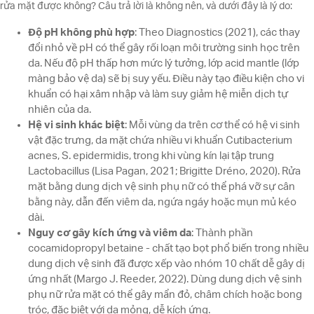
rửa mặt được không? Câu trả lời là không nên, và dưới đây là lý do:
Độ pH không phù hợp
: Theo Diagnostics (2021), các thay
đổi nhỏ về pH có thể gây rối loạn môi trường sinh học trên
da. Nếu độ pH thấp hơn mức lý tưởng, lớp acid mantle (lớp
màng bảo vệ da) sẽ bị suy yếu. Điều này tạo điều kiện cho vi
khuẩn có hại xâm nhập và làm suy giảm hệ miễn dịch tự
nhiên của da.
Hệ vi sinh khác biệt
: Mỗi vùng da trên cơ thể có hệ vi sinh
vật đặc trưng, da mặt chứa nhiều vi khuẩn Cutibacterium
acnes, S. epidermidis, trong khi vùng kín lại tập trung
Lactobacillus (Lisa Pagan, 2021; Brigitte Dréno, 2020). Rửa
mặt bằng dung dịch vệ sinh phụ nữ có thể phá vỡ sự cân
bằng này, dẫn đến viêm da, ngứa ngáy hoặc mụn mủ kéo
dài.
Nguy cơ gây kích ứng và viêm da
: Thành phần
cocamidopropyl betaine - chất tạo bọt phổ biến trong nhiều
dung dịch vệ sinh đã được xếp vào nhóm 10 chất dễ gây dị
ứng nhất (Margo J. Reeder, 2022). Dùng dung dịch vệ sinh
phụ nữ rửa mặt có thể gây mẩn đỏ, châm chích hoặc bong
tróc, đặc biệt với da mỏng, dễ kích ứng.