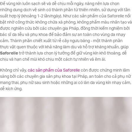
Để vùng kín luôn sạch sẽ và dễ chịu mỗi ngày, nàng nên lựa chọn
những dung dịch vệ sinh có thành phần từ thiên nhiên, sử dụng với tần
suất hợp lý (khoảng 1-2 lần/ngày). Như các sản phẩm của Saforelle nổi
bật nhờ công thức không chứa xà phòng, không phẩm màu nhân tạo và
được nghiên cứu bởi các chuyên gia Pháp, đồng thời kiểm nghiệm bởi
bác sĩ da liễu và phụ khoa để bảo đảm sự an toàn cho vùng da nhạy
cảm. Thành phần chiết xuất từ rễ cây ngưu bàng - một thành phần
thực vật quen thuộc với khả năng làm dịu và hỗ trợ kháng khuẩn, giúp
Saforelle
trở thành lựa chọn lý tưởng để giữ vùng kín khô thoáng, dễ
chịu và hạn chế mùi khó chịu một cách tự nhiên và êm ái.
Không chỉ vậy,
các sản phẩm của Saforelle
còn được chứng minh lâm
sàng bởi các chuyên gia sản phụ khoa tại Pháp, an toàn cho cả phụ nữ
mang thai, phụ nữ sau sinh hoặc những ai có làn da vùng kín nhạy cảm,
dễ kích ứng.