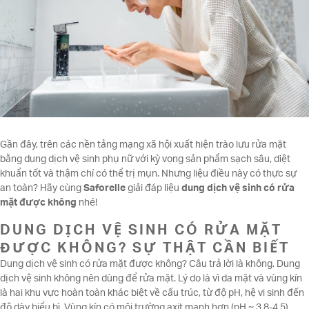
Gần đây, trên các nền tảng mạng xã hội xuất hiện trào lưu rửa mặt
bằng dung dịch vệ sinh phụ nữ với kỳ vọng sản phẩm sạch sâu, diệt
khuẩn tốt và thậm chí có thể trị mụn. Nhưng liệu điều này có thực sự
an toàn? Hãy cùng
Saforelle
giải đáp liệu
dung dịch vệ sinh có rửa
mặt được không
nhé!
DUNG DỊCH VỆ SINH CÓ RỬA MẶT
ĐƯỢC KHÔNG? SỰ THẬT CẦN BIẾT
Dung dịch vệ sinh có rửa mặt được không? Câu trả lời là không. Dung
dịch vệ sinh không nên dùng để rửa mặt. Lý do là vì da mặt và vùng kín
là hai khu vực hoàn toàn khác biệt về cấu trúc, từ độ pH, hệ vi sinh đến
độ dày biểu bì. Vùng kín có môi trường axit mạnh hơn (pH ~ 3.8-4.5)