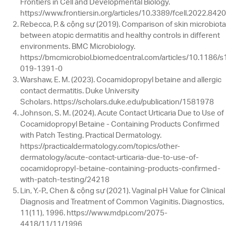
Frontiers in Cell and Developmental Biology.
https://www.frontiersin.org/articles/10.3389/fcell.2022.8420
Rebecca, P. & cộng sự (2019). Comparison of skin microbiota
between atopic dermatitis and healthy controls in different
environments. BMC Microbiology.
https://bmcmicrobiol.biomedcentral.com/articles/10.1186/
019-1391-0
Warshaw, E. M. (2023). Cocamidopropyl betaine and allergic
contact dermatitis. Duke University
Scholars. https://scholars.duke.edu/publication/1581978
Johnson, S. M. (2024). Acute Contact Urticaria Due to Use of
Cocamidopropyl Betaine - Containing Products Confirmed
with Patch Testing. Practical Dermatology.
https://practicaldermatology.com/topics/other-
dermatology/acute-contact-urticaria-due-to-use-of-
cocamidopropyl-betaine-containing-products-confirmed-
with-patch-testing/24218
Lin, Y.-P., Chen & cộng sự (2021). Vaginal pH Value for Clinical
Diagnosis and Treatment of Common Vaginitis. Diagnostics,
11(11), 1996. https://www.mdpi.com/2075-
4418/11/11/1996