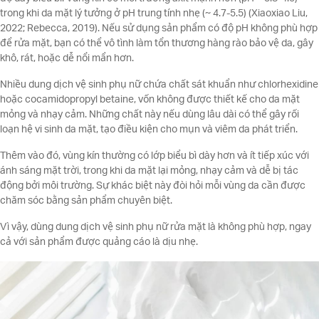
trong khi da mặt lý tưởng ở pH trung tính nhẹ (~ 4.7-5.5) (Xiaoxiao Liu,
2022; Rebecca, 2019). Nếu sử dụng sản phẩm có độ pH không phù hợp
để rửa mặt, bạn có thể vô tình làm tổn thương hàng rào bảo vệ da, gây
khô, rát, hoặc dễ nổi mẩn hơn.
Nhiều dung dịch vệ sinh phụ nữ chứa chất sát khuẩn như chlorhexidine
hoặc cocamidopropyl betaine, vốn không được thiết kế cho da mặt
mỏng và nhạy cảm. Những chất này nếu dùng lâu dài có thể gây rối
loạn hệ vi sinh da mặt, tạo điều kiện cho mụn và viêm da phát triển.
Thêm vào đó, vùng kín thường có lớp biểu bì dày hơn và ít tiếp xúc với
ánh sáng mặt trời, trong khi da mặt lại mỏng, nhạy cảm và dễ bị tác
động bởi môi trường. Sự khác biệt này đòi hỏi mỗi vùng da cần được
chăm sóc bằng sản phẩm chuyên biệt.
Vì vậy, dùng dung dịch vệ sinh phụ nữ rửa mặt là không phù hợp, ngay
cả với sản phẩm được quảng cáo là dịu nhẹ.