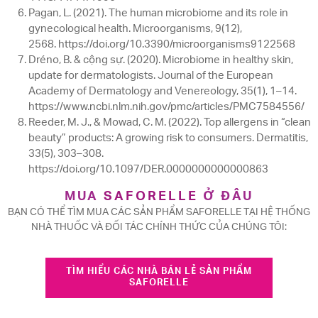
Pagan, L. (2021). The human microbiome and its role in
gynecological health. Microorganisms, 9(12),
2568. https://doi.org/10.3390/microorganisms9122568
Dréno, B. & cộng sự. (2020). Microbiome in healthy skin,
update for dermatologists. Journal of the European
Academy of Dermatology and Venereology, 35(1), 1–14.
https://www.ncbi.nlm.nih.gov/pmc/articles/PMC7584556/
Reeder, M. J., & Mowad, C. M. (2022). Top allergens in “clean
beauty” products: A growing risk to consumers. Dermatitis,
33(5), 303–308.
https://doi.org/10.1097/DER.0000000000000863
MUA
SAFORELLE
Ở ĐÂU
BẠN CÓ THỂ TÌM MUA CÁC SẢN PHẨM SAFORELLE TẠI HỆ THỐNG
NHÀ THUỐC VÀ ĐỐI TÁC CHÍNH THỨC CỦA CHÚNG TÔI:
TÌM HIỂU CÁC NHÀ BÁN LẺ SẢN PHẨM
SAFORELLE